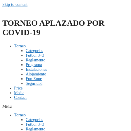
Skip to content
TORNEO APLAZADO POR
COVID-19
Torneo
Categorías
Fútbol 3×3
Reglamento
Programa
Instalaciones
Alojamiento
Fun Zone
Seguridad
Price
Media
Contact
Menu
Torneo
Categorías
Fútbol 3×3
Reglamento