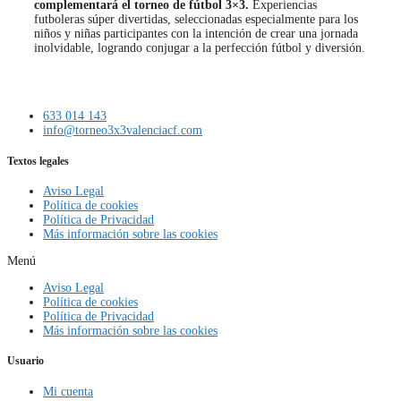
complementará el torneo de fútbol 3×3.
Experiencias
futboleras súper divertidas, seleccionadas especialmente para los
niños y niñas participantes con la intención de crear una jornada
inolvidable, logrando conjugar a la perfección fútbol y diversión.
633 014 143
info@torneo3x3valenciacf.com
Textos legales
Aviso Legal
Política de cookies
Política de Privacidad
Más información sobre las cookies
Menú
Aviso Legal
Política de cookies
Política de Privacidad
Más información sobre las cookies
Usuario
Mi cuenta