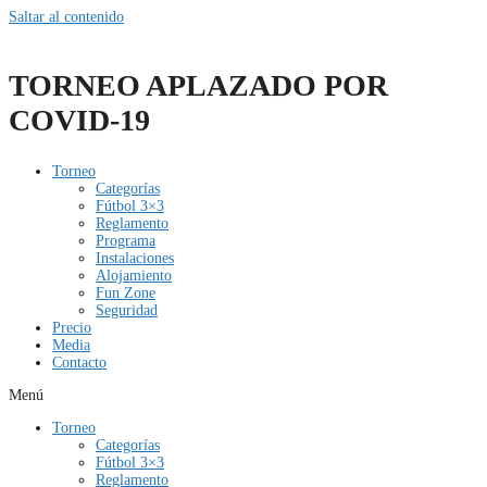
Saltar al contenido
TORNEO APLAZADO POR
COVID-19
Torneo
Categorías
Fútbol 3×3
Reglamento
Programa
Instalaciones
Alojamiento
Fun Zone
Seguridad
Precio
Media
Contacto
Menú
Torneo
Categorías
Fútbol 3×3
Reglamento