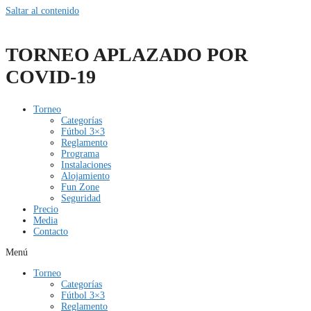
Saltar al contenido
TORNEO APLAZADO POR
COVID-19
Torneo
Categorías
Fútbol 3×3
Reglamento
Programa
Instalaciones
Alojamiento
Fun Zone
Seguridad
Precio
Media
Contacto
Menú
Torneo
Categorías
Fútbol 3×3
Reglamento